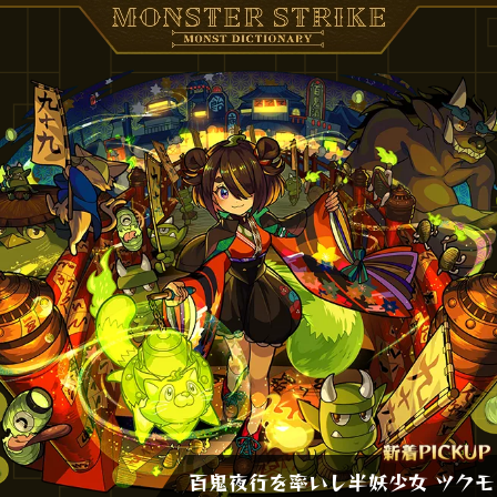
百鬼夜行を率いし半妖少女 ツクモ