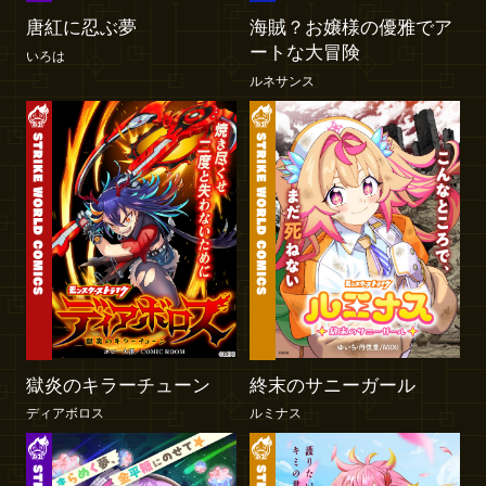
唐紅に忍ぶ夢
海賊？お嬢様の優雅でア
ートな大冒険
いろは
ルネサンス
獄炎のキラーチューン
終末のサニーガール
ディアボロス
ルミナス