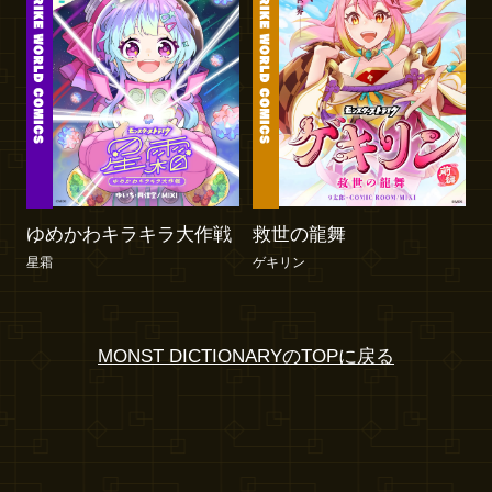
ゆめかわキラキラ大作戦
救世の龍舞
星霜
ゲキリン
MONST DICTIONARYのTOPに戻る