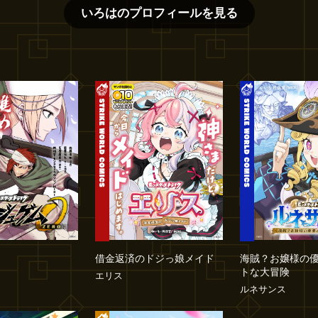
いろは
のプロフィールを見る
借金返済のドジっ娘メイド
海賊？お嬢様の
トな大冒険
エリス
ルネサンス