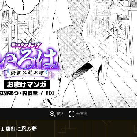
拡大
全画面
は 唐紅に忍ぶ夢