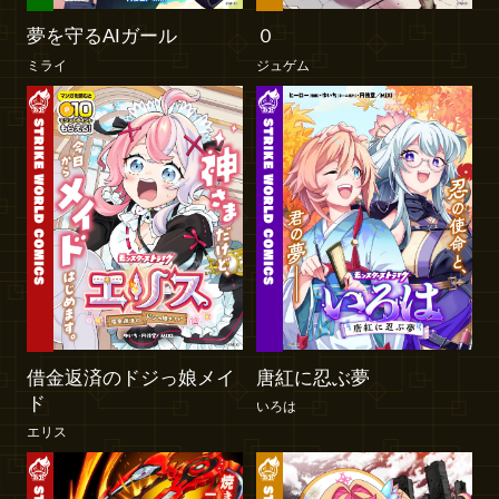
夢を守るAIガール
０
ミライ
ジュゲム
借金返済のドジっ娘メイ
唐紅に忍ぶ夢
ド
いろは
エリス