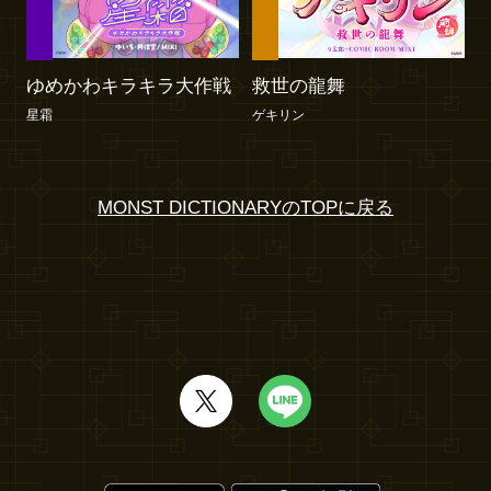
ゆめかわキラキラ大作戦
救世の龍舞
星霜
ゲキリン
MONST DICTIONARYのTOPに戻る