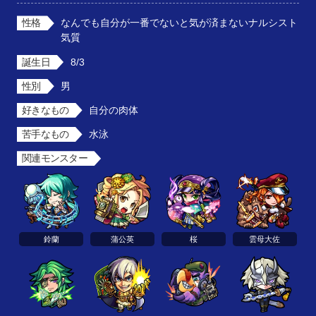
性格
なんでも自分が一番でないと気が済まないナルシスト
気質
誕生日
8/3
性別
男
好きなもの
自分の肉体
苦手なもの
水泳
関連モンスター
鈴蘭
蒲公英
桜
雲母大佐