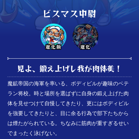
ビスマス中尉
進化前
進化
見よ、鍛え上げし我が肉体美！
魔鉱帝国の海軍を率いる、ボディビルが趣味のベテ
ラン将校。時と場所を選ばずに自身の鍛え上げた肉
体を見せつけて自慢してきたり、更にはボディビル
を強要してきたりと、目に余る行為で部下たちから
は煙たがられている。ちなみに筋肉が重すぎるせい
でまったく泳げない。