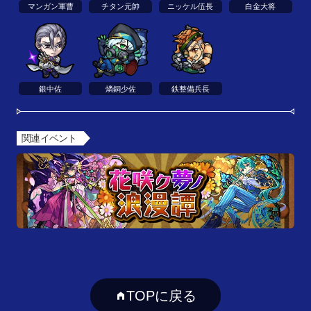
マンガン軍曹
チタン元帥
ニッケル伍長
白金大将
銀中佐
燐銅少佐
鉄整備兵長
関連イベント
TOPに戻る