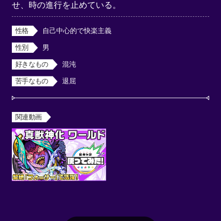
せ、時の進行を止めている。
性格
自己中心的で快楽主義
性別
男
好きなもの
混沌
苦手なもの
退屈
関連動画