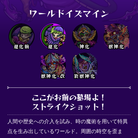
ワールドイズマイン
進化前
進化
神化
獣神化
獣神化･改
真獣神化
ここがお前の墓場よ！

ストライクショット！
人間や歴史への介入を試み、時の魔術を用いて特異
点を生み出しているワールド。周囲の時空を歪ま