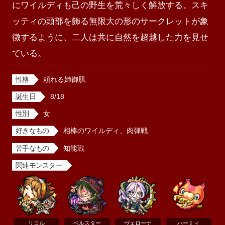
にワイルディも己の野生を荒々しく解放する。スキ
ッティの頭部を飾る無限大の形のサークレットが象
徴するように、二人は共に自然を超越した力を見せ
ている。
性格
頼れる姉御肌
誕生日
8/18
性別
女
好きなもの
相棒のワイルディ、肉弾戦
苦手なもの
知能戦
関連モンスター
リコル
ベルスター
ヴェローナ
ハーミィ