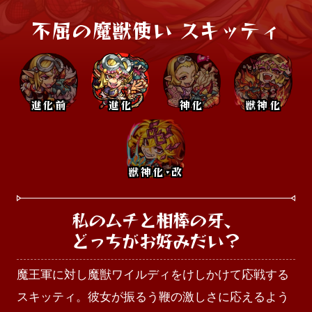
不屈の魔獣使い スキッティ
進化前
進化
神化
獣神化
獣神化･改
私のムチと相棒の牙、

どっちがお好みだい？
魔王軍に対し魔獣ワイルディをけしかけて応戦する
スキッティ。彼女が振るう鞭の激しさに応えるよう