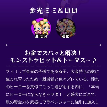
金光ミミ＆ロロ
進化前
進化
お金でズバッと解決！

モンストラビット＆トータス～♪
フィリップ金光の子孫である双子。大金持ちの家に
生まれ育ったため一般感覚と色々ズレている。憧れ
のヒーローを真似てごっこ遊びをする内に、「本当
にヒーローにならなきゃヤダ！」と盛大にゴネて、
親の資金力を武器にワラベンジャーに強引に加入し