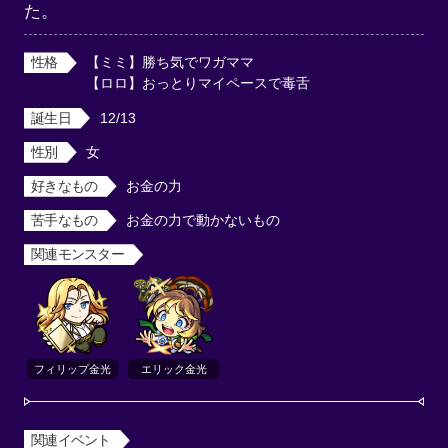
た。
性格
【ミミ】勝ち気でワガママ

【ロロ】おっとりマイペースで毒舌
誕生日
12/13
性別
女
好きなもの
お金の力
苦手なもの
お金の力で動かないもの
関連モンスター
フィリップ金光
エリック金光
関連イベント