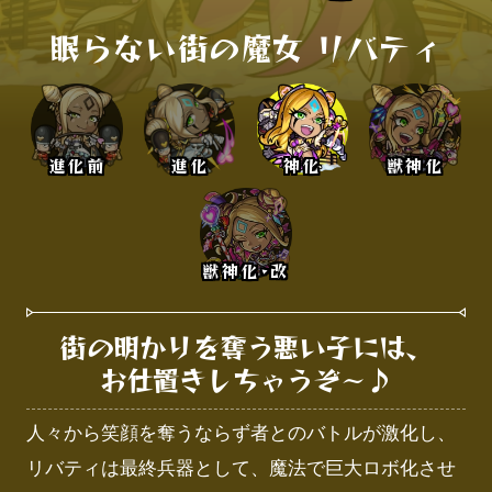
眠らない街の魔女 リバティ
進化前
進化
神化
獣神化
獣神化･改
街の明かりを奪う悪い子には、

お仕置きしちゃうぞ～♪
人々から笑顔を奪うならず者とのバトルが激化し、
リバティは最終兵器として、魔法で巨大ロボ化させ