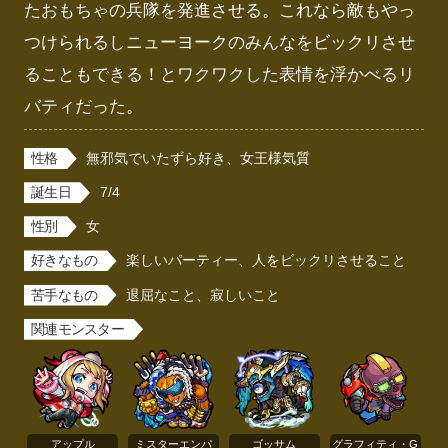
たおもちゃの兵隊を発進させる。これなら敵もやっ
つけられるしニューヨークのみんなをビックリさせ
ることもできる！とワクワクした表情を浮かべるリ
バティだった。
性格
無邪気でいたずら好き、女王様気質
誕生日
7/4
性別
女
好きなもの
楽しいパーティー、人をビックリさせること
苦手なもの
退屈なこと、寂しいこと
関連モンスター
アップル
ミスターエンパ
ゴッサム
グラフィティ・G