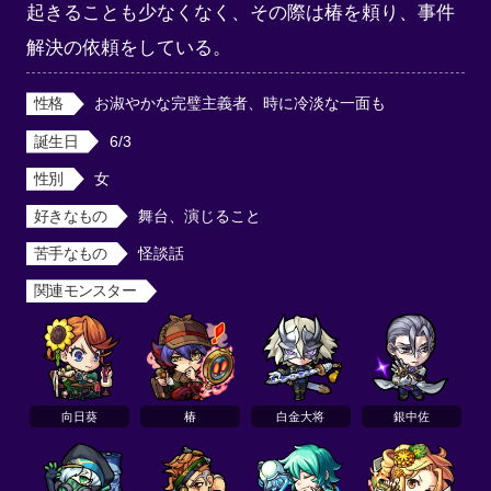
起きることも少なくなく、その際は椿を頼り、事件
解決の依頼をしている。
性格
お淑やかな完璧主義者、時に冷淡な一面も
誕生日
6/3
性別
女
好きなもの
舞台、演じること
苦手なもの
怪談話
関連モンスター
向日葵
椿
白金大将
銀中佐