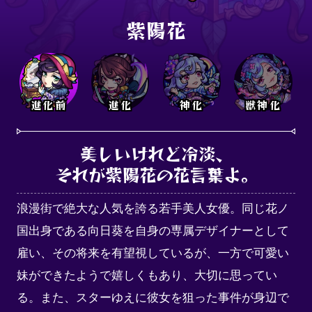
紫陽花
進化前
進化
神化
獣神化
美しいけれど冷淡、

それが紫陽花の花言葉よ。
浪漫街で絶大な人気を誇る若手美人女優。同じ花ノ
国出身である向日葵を自身の専属デザイナーとして
雇い、その将来を有望視しているが、一方で可愛い
妹ができたようで嬉しくもあり、大切に思ってい
る。また、スターゆえに彼女を狙った事件が身辺で