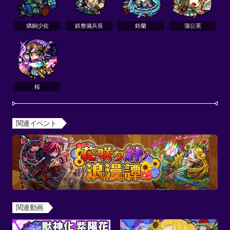
燐銅少佐
鉄整備兵長
鈴蘭
蒲公英
桜
関連イベント
関連動画