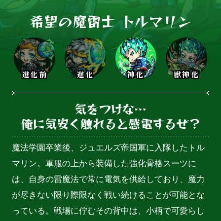
希望の魔雷士 トルマリン
進化前
進化
神化
獣神化
気をつけな…

俺に気安く触れると感電するぜ？
魔法学園卒業後、ジュエルズ帝国軍に入隊したトル
マリン。軍服の上から装備した強化骨格スーツに
は、自身の雷魔法で常に電気を供給しており、魔力
が尽きない限り際限なく戦い続けることが可能とな
っている。戦場に佇むその背中は、小柄で可愛らし