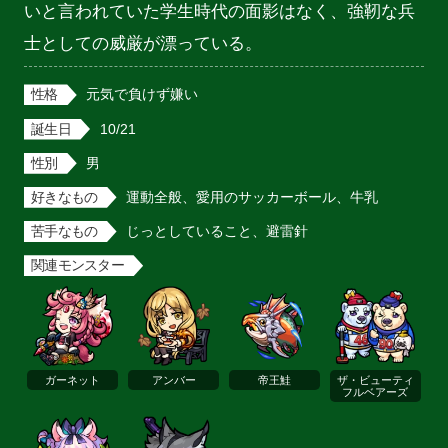
いと言われていた学生時代の面影はなく、強靭な兵
士としての威厳が漂っている。
性格
元気で負けず嫌い
誕生日
10/21
性別
男
好きなもの
運動全般、愛用のサッカーボール、牛乳
苦手なもの
じっとしていること、避雷針
関連モンスター
ガーネット
アンバー
帝王鮭
ザ・ビューティ
フルベアーズ