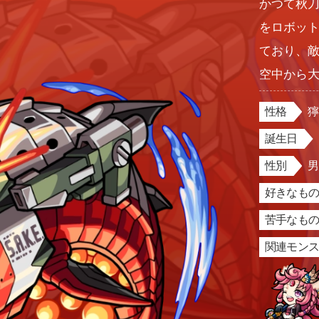
かつて秋
をロボッ
ており、
空中から
性格
誕生日
性別
好きなもの
苦手なもの
関連モン