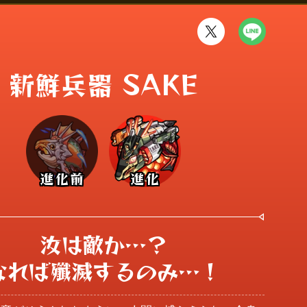
新鮮兵器 SAKE
進化前
進化
汝は敵か…？

なれば殲滅するのみ…！