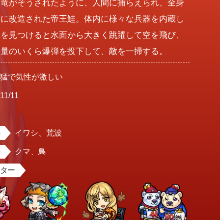
刀竜がそうされたように、人間に捕らえられ、全身
トに改造された帝王鮭。体内に様々な兵器を内蔵し
敵を見つけると水面から大きく跳躍して空を飛び、
大量のいくら爆弾を投下して、敵を一掃する。
獰猛で気性が激しい
11/11
男
イワシ、荒波
クマ、鳥
スター