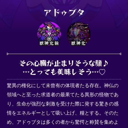
アドゥブタ
獣神化前
獣神化
その心臓が止まりそうな顔♪

…とっても美味しそう…♡
驚異の権化にして未曾有の体現者たる存在。神仏の
領域へと至った求道者の最果てたる異形の怪物であ
り、生命が強烈な刺激を受けた際に発する驚きの感
情をエネルギーとして吸い上げ、糧とする。そのた
め、アドゥブタは多くの者から驚愕と称賛を集めよ