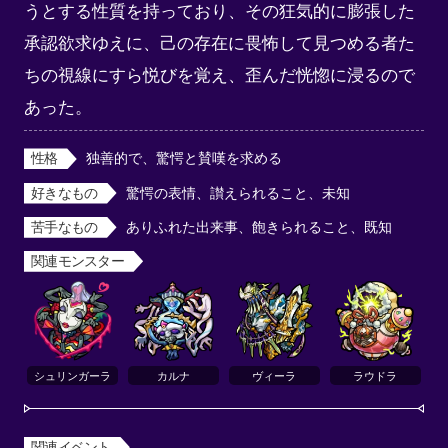
うとする性質を持っており、その狂気的に膨張した
承認欲求ゆえに、己の存在に畏怖して見つめる者た
ちの視線にすら悦びを覚え、歪んだ恍惚に浸るので
あった。
性格
独善的で、驚愕と賛嘆を求める
好きなもの
驚愕の表情、讃えられること、未知
苦手なもの
ありふれた出来事、飽きられること、既知
関連モンスター
シュリンガーラ
カルナ
ヴィーラ
ラウドラ
関連イベント