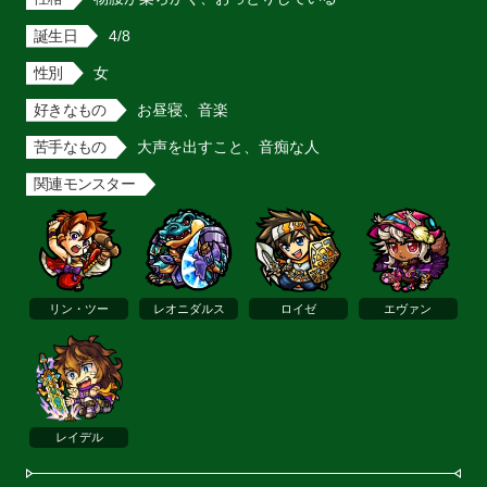
誕生日
4/8
性別
女
好きなもの
お昼寝、音楽
苦手なもの
大声を出すこと、音痴な人
関連モンスター
リン・ツー
レオニダルス
ロイゼ
エヴァン
レイデル