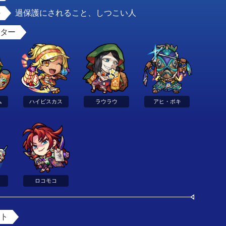
過保護にされること、しつこい人
スター
ム
ハイビスカス
ラウラウ
アヒ・ポキ
ロコモコ
ント