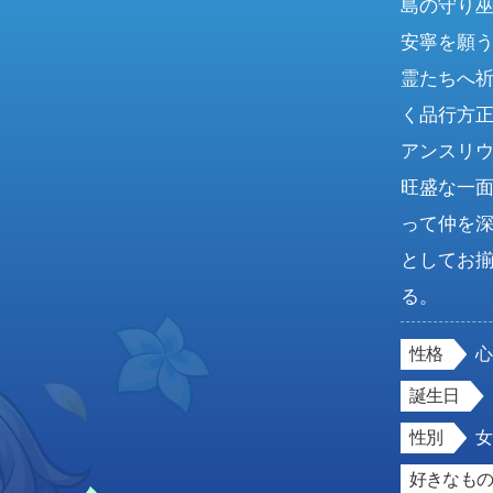
島の守り
安寧を願
霊たちへ
く品行方
アンスリ
旺盛な一
って仲を
としてお
る。
性格
誕生日
性別
好きなもの