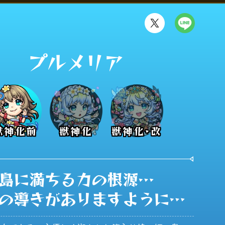
プルメリア
獣神化前
獣神化
獣神化･改
島に満ちる力の根源…

の導きがありますように…