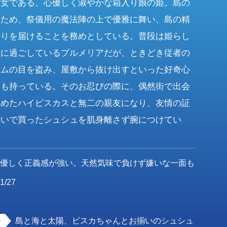
巫女である、心優しく淑やかな箱入り娘の姫。島の
うため、祭儀用の魔法陣の上で優雅に舞い、島の精
祈りを届けることを務めとしている。普段は姫らし
正に過ごしているプルメリアだが、ときどき従者の
ウムの目を盗み、屋敷から抜け出すといった好奇心
面も持っている。そのお忍びの際に、偶然街で出会
深めたハイビスカスと無二の親友になり、友情の証
揃いで買ったシュシュを肌身離さず腕につけてい
心優しく正義感が強い。天然気味で負けず嫌いな一面も
1/27
女
島と海と太陽、ビスカちゃんとお揃いのシュシュ