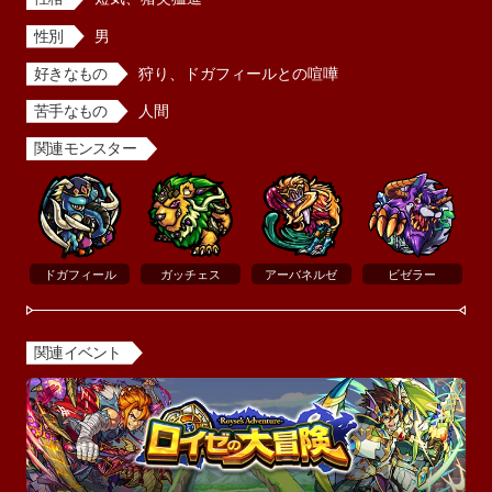
性別
男
好きなもの
狩り、ドガフィールとの喧嘩
苦手なもの
人間
関連モンスター
ドガフィール
ガッチェス
アーバネルゼ
ビゼラー
関連イベント