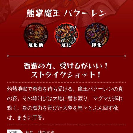
熊掌魔王 バクーレン
進化前
進化
神化
吾輩の力、受けるがいい！

ストライクショット！
灼熱地獄で勇者を待ち受ける、魔王バクーレンの真
の姿。その雄叫びは大地に響き渡り、マグマが揺れ
動く。炎の魔力を帯びた大斧を軽々とぶん回す様
は、まさに圧巻。
性格
短気、猪突猛進