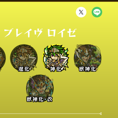
ブレイヴ ロイゼ
前
進化
神化
獣神化
獣神化･改