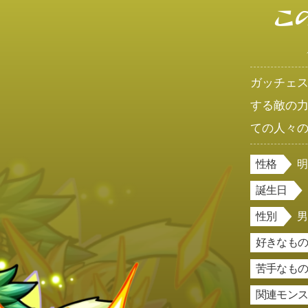
こ
ガッチェ
する敵の
ての人々
性格
誕生日
性別
好きなもの
苦手なもの
関連モン