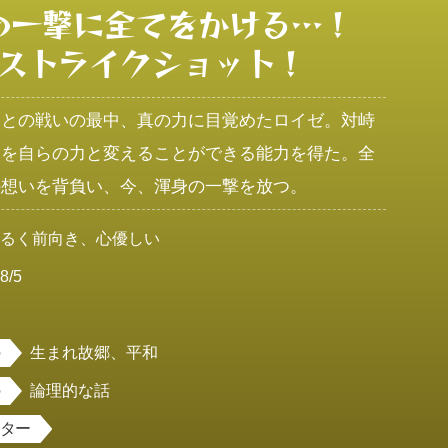
の一撃に全てをかける…！

ストライクショット！
スとの戦いの最中、真の力に目覚めたロイゼ。対峙
力を自らの力と変えることができる能力を得た。全
の想いを背負い、今、渾身の一撃を放つ。
明るく前向き、心優しい
8/5
男
生まれ故郷、平和
論理的な話
スター