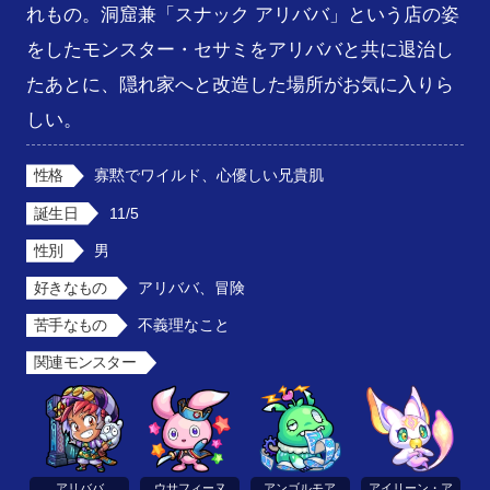
れもの。洞窟兼「スナック アリババ」という店の姿
をしたモンスター・セサミをアリババと共に退治し
たあとに、隠れ家へと改造した場所がお気に入りら
しい。
性格
寡黙でワイルド、心優しい兄貴肌
誕生日
11/5
性別
男
好きなもの
アリババ、冒険
苦手なもの
不義理なこと
関連モンスター
アリババ
ウサフィーヌ
アンゴルモア
アイリーン・ア