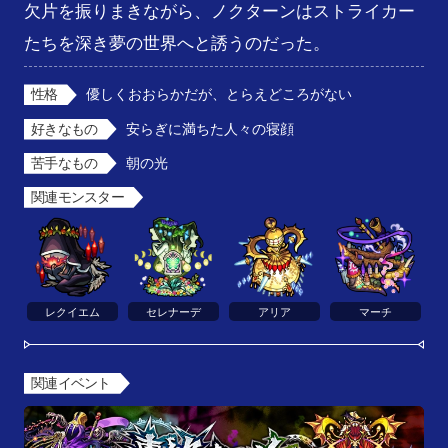
欠片を振りまきながら、ノクターンはストライカー
たちを深き夢の世界へと誘うのだった。
性格
優しくおおらかだが、とらえどころがない
好きなもの
安らぎに満ちた人々の寝顔
苦手なもの
朝の光
関連モンスター
レクイエム
セレナーデ
アリア
マーチ
関連イベント