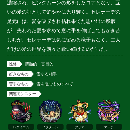
濃縮され、ピンクムーンの形をしたコアとなり、互
いの愛の証として鮮やかに光り輝く。セレナーデの
足元には、愛を吸収され枯れ果てた思い出の残骸
が、失われた愛を求めて窓に手を伸ばしてもがき苦
しむが、セレナーデは気に留める様子もなく、二人
だけの愛の世界を朗々と歌い続けるのだった。
性格
情熱的、盲目的
好きなもの
愛する相手
苦手なもの
愛を阻むものすべて
関連モンスター
レクイエム
ノクターン
アリア
マーチ