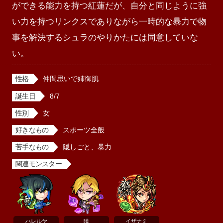
ができる能力を持つ紅蓮だが、自分と同じように強
い力を持つリンクスでありながら一時的な暴力で物
事を解決するシュラのやりかたには同意していな
い。
性格
仲間思いで姉御肌
誕生日
8/7
性別
女
好きなもの
スポーツ全般
苦手なもの
隠しごと、暴力
関連モンスター
ハレルヤ
暁
イザナミ