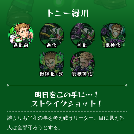
トニー緑川
進化前
進化
神化
獣神化
獣神化･改
真獣神化
明日をこの手に…！

ストライクショット！
誰よりも平和の事を考え戦うリーダー。目に見える
人は全部守ろうとする。
