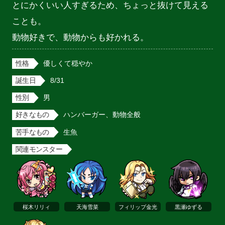
とにかくいい人すぎるため、ちょっと抜けて見える
ことも。

動物好きで、動物からも好かれる。
性格
優しくて穏やか
誕生日
8/31
性別
男
好きなもの
ハンバーガー、動物全般
苦手なもの
生魚
関連モンスター
桜木リリィ
天海雪菜
フィリップ金光
黒瀬ゆずる