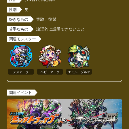
性別
男
好きなもの
実験、復讐
苦手なもの
論理的に説明できないこと
関連モンスター
デスアーク
ベビーアーク
エミル・ゾルゲ
関連イベント