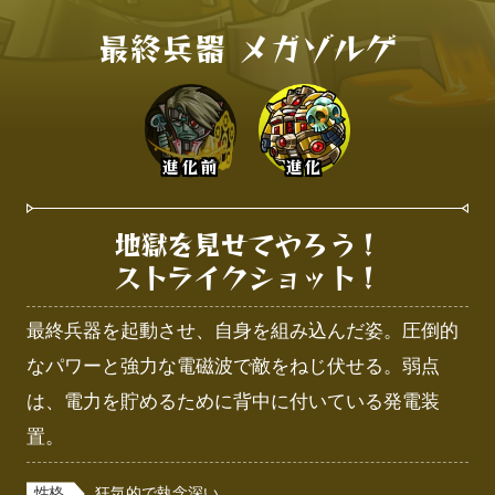
最終兵器 メガゾルゲ
進化前
進化
地獄を見せてやろう！

ストライクショット！
最終兵器を起動させ、自身を組み込んだ姿。圧倒的
なパワーと強力な電磁波で敵をねじ伏せる。弱点
は、電力を貯めるために背中に付いている発電装
置。
性格
狂気的で執念深い