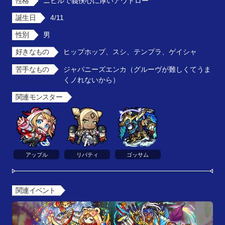
性格
ニヒルで義侠心に厚いアウトロー
誕生日
4/11
性別
男
好きなもの
ヒップホップ、スシ、テンプラ、ゲイシャ
苦手なもの
ジャパニーズエンカ（グルーヴが難しくてうま
くノれないから）
関連モンスター
アップル
リバティ
ゴッサム
関連イベント