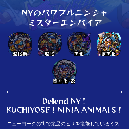
NYのパワフルニンジャ

ミスターエンパイア
進化前
進化
神化
獣神化
獣神化･改
Defend NY！

KUCHIYOSE！NINJA ANIMALS！
ニューヨークの街で絶品のピザを堪能しているミス