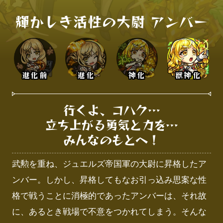
輝かしき活性の大尉 アンバー
進化前
進化
神化
獣神化
行くよ、コハク…

立ち上がる勇気と力を…

みんなのもとへ！
武勲を重ね、ジュエルズ帝国軍の大尉に昇格したア
ンバー。しかし、昇格してもなお引っ込み思案な性
格で戦うことに消極的であったアンバーは、それ故
に、あるとき戦場で不意をつかれてしまう。そんな