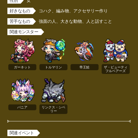
性別
女
好きなもの
コハク、編み物、アクセサリー作り
苦手なもの
強面の人、大きな動物、人と話すこと
関連モンスター
ガーネット
トルマリン
帝王鮭
ザ・ビューティ
フルベアーズ
バニア
リンクス・シベ
リー
関連イベント