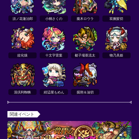
須ノ花蓮治郎
小桐さくの
朧木ロウラ
双腕髪切
紋化猿
十文字雷葉
梃子場亜流太
物乃具姫
混倶利蜘蛛
紺辺屋もめん
掘朔＆油切
関連イベント