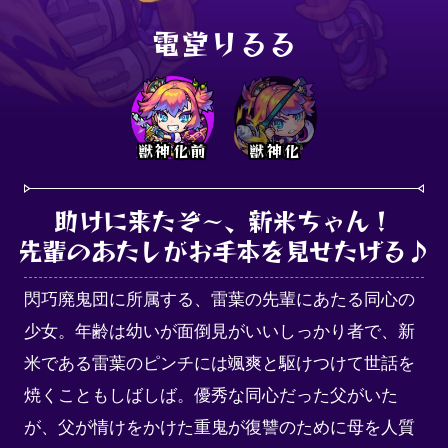
電堂りるる
獣神化前
獣神化
助けに来たぞ～、新米ちゃん！

先輩のあたしがお手本を見せたげる♪
閃巧廃鬼団に所属する、雷葉の先輩にあたる同心の
少女。年齢は幼いが面倒見がいいしっかり者で、新
米である雷葉のピンチには颯爽と駆けつけて世話を
焼くこともしばしば。優秀な同心だった父がいた
が、父が情けをかけた重鬼が復讐のために母を人質