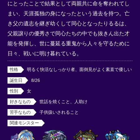
にとったことで結果として両親共に命を奪われてし
まい、天涯孤独の身になったという過去を持つ。亡
き父の遺志を継ぎ幼くして同心となったりるるは、
父親譲りの優秀さで同心たちの中でも抜きん出た才
能を発揮し、世に蔓延る重鬼から人々を守るために
日々、戦いに明け暮れている。
性格
明るく快活なしっかり者、面倒見がよく素直で優しい
誕生日
8/26
性別
女
好きなもの
世話を焼くこと、人助け
苦手なもの
子供扱いされること
関連モンスター