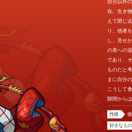
自分以外
在。生き
えて閉じ
り、他者
し、見せ
の美への
であり、
ものだと
まに自分
こうして
隙間から
性格
好きなもの