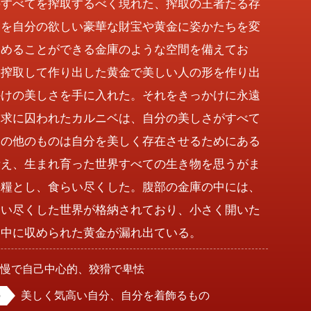
のすべてを搾取するべく現れた、搾取の王者たる存
物を自分の欲しい豪華な財宝や黄金に姿かたちを変
込めることができる金庫のような空間を備えてお
を搾取して作り出した黄金で美しい人の形を作り出
かけの美しさを手に入れた。それをきっかけに永遠
追求に囚われたカルニベは、自分の美しさがすべて
その他のものは自分を美しく存在させるためにある
考え、生まれ育った世界すべての生き物を思うがま
の糧とし、食らい尽くした。腹部の金庫の中には、
食い尽くした世界が格納されており、小さく開いた
は中に収められた黄金が漏れ出ている。
傲慢で自己中心的、狡猾で卑怯
美しく気高い自分、自分を着飾るもの