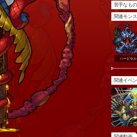
苦手なもの
関連モン
ハービセル
関連イベ
関連動画