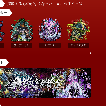
搾取するものがなくなった世界、公平や平等
スター
プレデビオル
ベジテパラ
ディクエクス
ント