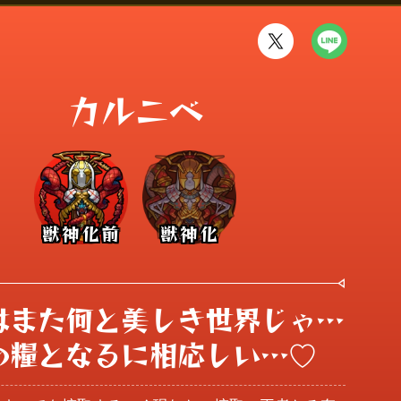
カルニベ
獣神化前
獣神化
はまた何と美しき世界じゃ…

の糧となるに相応しい…♡