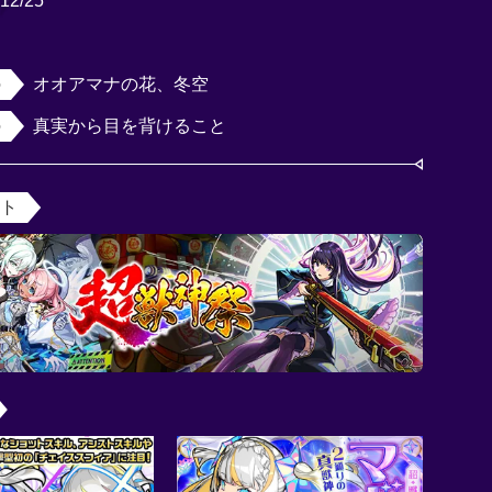
12/25
女
オオアマナの花、冬空
真実から目を背けること
ント