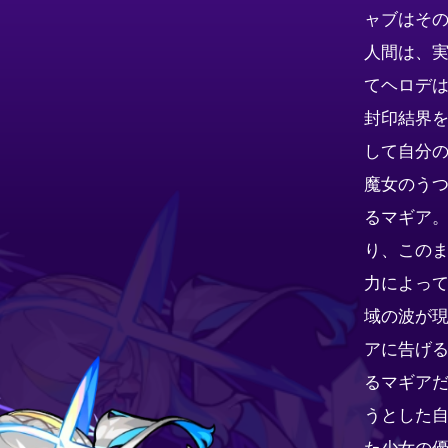
ャブはそ
人間は、
てヘロデ
封印結界
して自分
魔女のう
るマギア
り、この
力によっ
域の波が
アに告げ
るマギア
うとした