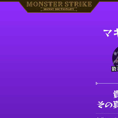
マ
真
その