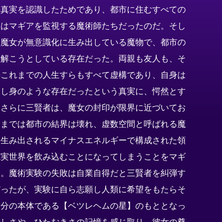
の真実を認識したためであり、都市に住むすべての
実はマギアを監視する魔術師たちだったのだ。そし
は魔女が無意識化に生み出している魔物で、都市の
を解こうとしている存在だった。両親も友人も、そ
のこれまでの人生すらもすべて虚構であり、自身は
つし身のような存在だったという真実に、愕然とす
。さらに三賢者は、魔女の封印が限界に近づいてお
ままでは都市の結界は壊れ、虚数空間と呼ばれる魔
て生み出されるマイナスエネルギーで構成された領
現実世界を飲み込むことになってしまうことをマギ
る。魔術実験の失敗は自業自得だと三賢者を糾弾す
だったが、実験に自ら志願し人類に希望をもたらそ
自分の本体である【ベツレヘムの星】のもととなっ