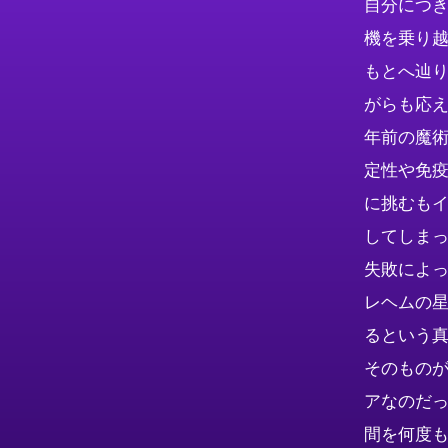
自分につ
機を乗り
もとへ辿
がらも応え
年前の魔
定性や免
に挑むも
してしま
失敗によ
レヘムの
るという
そのもの
アなのだ
間を何度