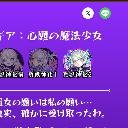
ギア：心願の魔法少女
獣神化前
真獣神化1
真獣神化2
貴女の願いは私の願い…

真実、確かに受け取ったわ。