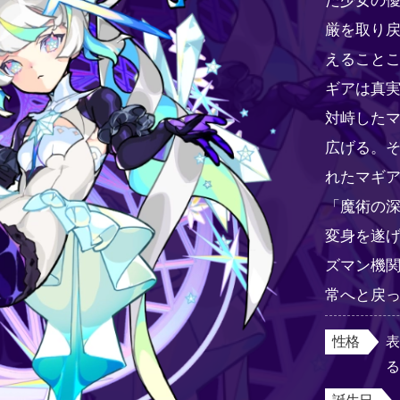
た少女の
厳を取り
えること
ギアは真
対峙した
広げる。
れたマギ
「魔術の
変身を遂
ズマン機
常へと戻
性格