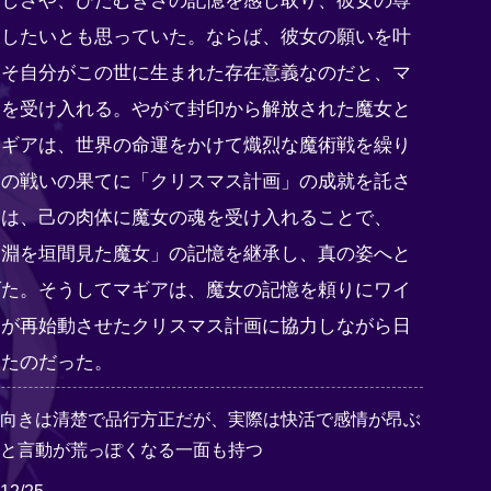
優しさや、ひたむきさの記憶を感じ取り、彼女の尊
戻したいとも思っていた。ならば、彼女の願いを叶
こそ自分がこの世に生まれた存在意義なのだと、マ
実を受け入れる。やがて封印から解放された魔女と
マギアは、世界の命運をかけて熾烈な魔術戦を繰り
その戦いの果てに「クリスマス計画」の成就を託さ
アは、己の肉体に魔女の魂を受け入れることで、
深淵を垣間見た魔女」の記憶を継承し、真の姿へと
げた。そうしてマギアは、魔女の記憶を頼りにワイ
関が再始動させたクリスマス計画に協力しながら日
ったのだった。
表向きは清楚で品行方正だが、実際は快活で感情が昂ぶ
ると言動が荒っぽくなる一面も持つ