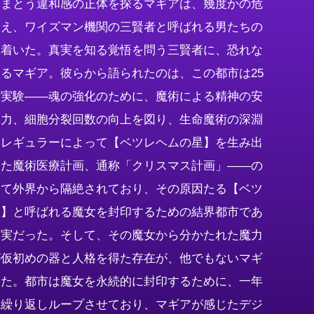
きまとう違和感の正体を探るマギアは、幾度かの危
越え、ワイズマン機関の三賢者と呼ばれる男たちの
り着いた。真実を知る覚悟を問う三賢者に、恐れな
るマギア。彼らから語られたのは、この都市は25
術実験――魂の強化のために、魔術による精神の安
疫力、細胞分裂回数の向上を図り、生命魔術の深淵
イレギュラーによって【ベツレヘムの星】を生み出
った魔術医療計画、通称「クリスマス計画」――の
って外界から隔絶されており、その原因たる【ベツ
星】と呼ばれる魔女を封印するための結界都市であ
真実だった。そして、その魔女から分かたれた魔力
が仮初めの器と人格を得た存在が、他でもないマギ
った。都市は魔女を永続的に封印するために、一年
も繰り返しループさせており、マギアが感じたデジ