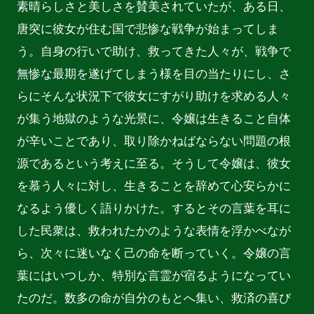
素晴らしさと美しさを賛美されていたが、ある日、
唐突に彼女が住む国で悲惨な戦争が始まってしま
う。自身の行いで助け、救ってきた人々が、戦争で
無惨な最期を遂げてしまう様を目の当たりにし、さ
らにそんな状況下で彼女にすがり助けを求める人々
が集う地獄のような光景に、令嬢は生きること自体
が辛いことであり、取り除かねばならない問題の根
源であるという考えに至る。そうして令嬢は、彼女
を慕う人々に対し、生きることを辞めて心安らかに
なるよう優しく語りかけた。するとその言葉を耳に
した民衆は、救われたかのような表情を浮かべなが
ら、次々に迷いなく己の命を断っていく。令嬢の言
葉にはいつしか、特別な言霊が宿るようになってい
たのだ。数多の命が自分のもとへ集い、救済の喜び