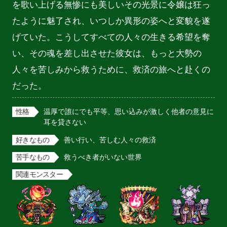
を歌い上げる無惨にも美しいその光景に令嬢は狂っ
たように魅了され、いつしか異形の姿へと変貌を遂
げていた。こうしてすべての人々の生きる希望を奪
い、その魂を差し出させた彼女は、もっと大勢の
人々を苦しみから救うために、救済の旅へと赴くの
だった。
性格
温厚で誰にでも平等、思い込みが激しく他者の意見に
耳を貸さない
好きなもの
善い行い、苦しむ人々の救済
苦手なもの
救うべき者がいない世界
関連モンスター