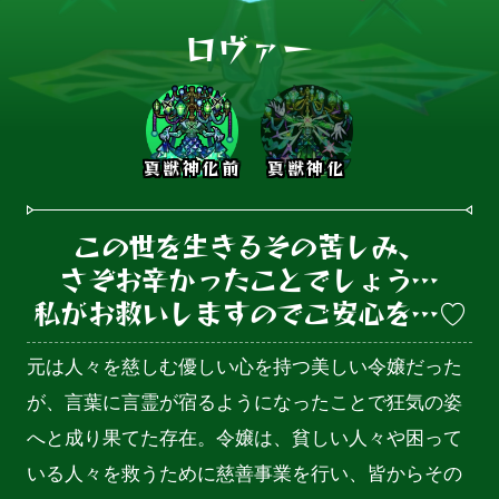
ロヴァー
真獣神化前
真獣神化
この世を生きるその苦しみ、

さぞお辛かったことでしょう…

私がお救いしますのでご安心を…♡
元は人々を慈しむ優しい心を持つ美しい令嬢だった
が、言葉に言霊が宿るようになったことで狂気の姿
へと成り果てた存在。令嬢は、貧しい人々や困って
いる人々を救うために慈善事業を行い、皆からその