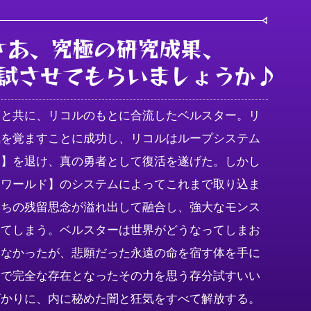
さあ、究極の研究成果、

試させてもらいましょうか♪
ィと共に、リコルのもとに合流したベルスター。リ
気を覚ますことに成功し、リコルはループシステム
ド】を退け、真の勇者として復活を遂げた。しかし
【ワールド】のシステムによってこれまで取り込ま
たちの残留思念が溢れ出して融合し、強大なモンス
してしまう。ベルスターは世界がどうなってしまお
はなかったが、悲願だった永遠の命を宿す体を手に
とで完全な存在となったその力を思う存分試すいい
ばかりに、内に秘めた闇と狂気をすべて解放する。