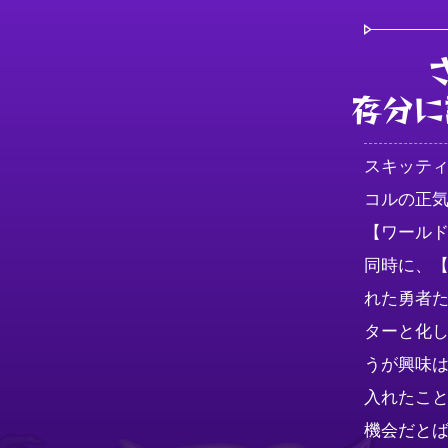
存分に
スキッテ
コルの正
【ワール
同時に、
れた勇者
ターと化
うが興味
入れたこ
機会だと