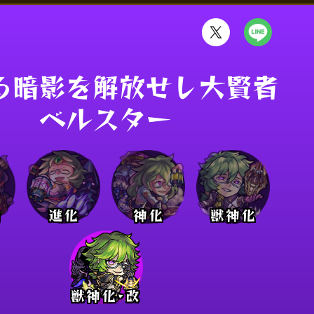
る暗影を解放せし大賢者

ベルスター
前
進化
神化
獣神化
獣神化･改