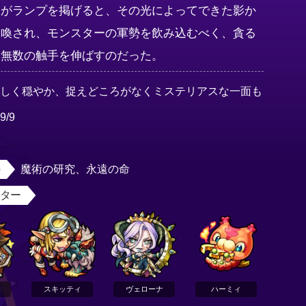
ーがランプを掲げると、その光によってできた影か
召喚され、モンスターの軍勢を飲み込むべく、貪る
に無数の触手を伸ばすのだった。
優しく穏やか、捉えどころがなくミステリアスな一面も
9/9
男
魔術の研究、永遠の命
スター
スキッティ
ヴェローナ
ハーミィ