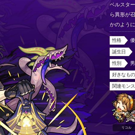
ベルスタ
ら異形が
かのよう
性格
誕生日
性別
好きなもの
関連モン
リコル