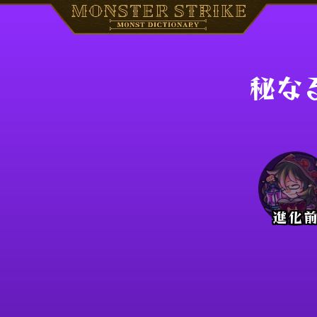
秘な
進化