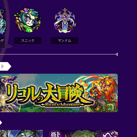
ルデ
スニック
マンドム
ント