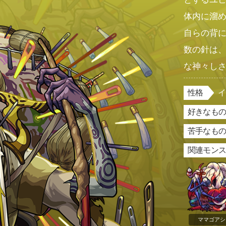
体内に溜
自らの背
数の針は
な神々し
性格
好きなもの
苦手なもの
関連モン
ママゴアシ