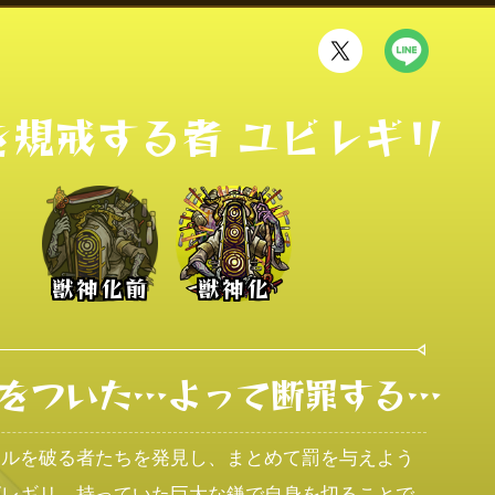
を規戒する者 ユビレギリ
獣神化前
獣神化
をついた…よって断罪する…
ールを破る者たちを発見し、まとめて罰を与えよう
ビレギリ。持っていた巨大な鎌で自身を切ることで