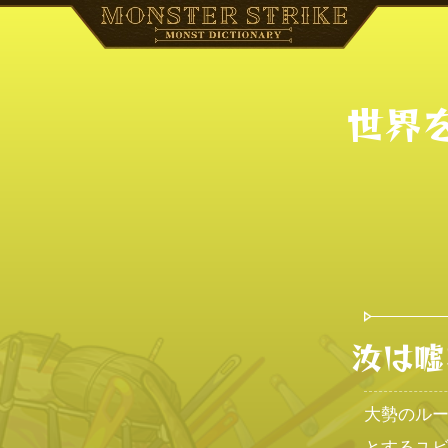
世界
汝は嘘
大勢のル
とするユ