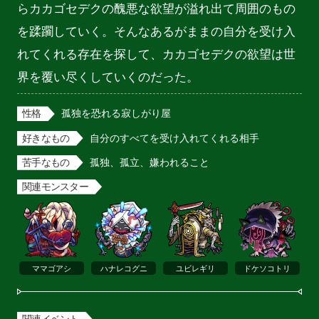
らカカゴセデクの醜悪な欲望が溢れ出て周囲のもの
を蹂躙していく。そんなあるがままの自分を受け入
れてくれる存在を探して、カカゴセデクの欲望は世
界を覆い尽くしていくのだった。
性格
孤独を恐れる寂しがり屋
好きなもの
自分のすべてを受け入れてくれる相手
苦手なもの
孤独、孤立、嫌われること
関連モンスター
ママゴアシ
ハナレコグニ
ユビレギリ
ドケソコトリ
関連イベント