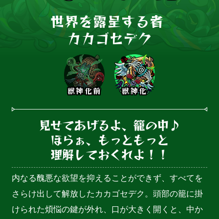
世界を露呈する者 

カカゴセデク
獣神化前
獣神化
見せてあげるよ、籠の中♪

ほらぁ、もっともっと

理解しておくれよ！！
内なる醜悪な欲望を抑えることができず、すべてを
さらけ出して解放したカカゴセデク。頭部の籠に掛
けられた煩悩の鍵が外れ、口が大きく開くと、中か