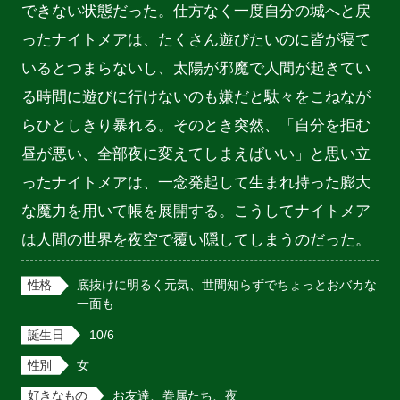
できない状態だった。仕方なく一度自分の城へと戻
ったナイトメアは、たくさん遊びたいのに皆が寝て
いるとつまらないし、太陽が邪魔で人間が起きてい
る時間に遊びに行けないのも嫌だと駄々をこねなが
らひとしきり暴れる。そのとき突然、「自分を拒む
昼が悪い、全部夜に変えてしまえばいい」と思い立
ったナイトメアは、一念発起して生まれ持った膨大
な魔力を用いて帳を展開する。こうしてナイトメア
は人間の世界を夜空で覆い隠してしまうのだった。
性格
底抜けに明るく元気、世間知らずでちょっとおバカな
一面も
誕生日
10/6
性別
女
好きなもの
お友達、眷属たち、夜