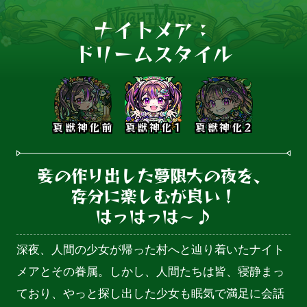
ナイトメア：

ドリームスタイル
真獣神化前
真獣神化1
真獣神化2
妾の作り出した夢限大の夜を、

存分に楽しむが良い！

はっはっは～♪
深夜、人間の少女が帰った村へと辿り着いたナイト
メアとその眷属。しかし、人間たちは皆、寝静まっ
ており、やっと探し出した少女も眠気で満足に会話