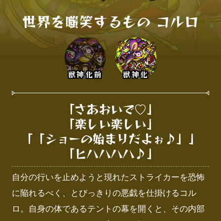
世界を嗤笑するもの コルロ
獣神化前
獣神化
「さあおいで♡」

「楽しい楽しい」

「「ショーの始まりだよぉ♪」」

「ヒハハハハ♪」
自分の行いを止めようと現れたストライカーを恐怖
に陥れるべく、とびっきりの悪戯を仕掛けるコル
ロ。自身の体であるテントの幕を開くと、その内部