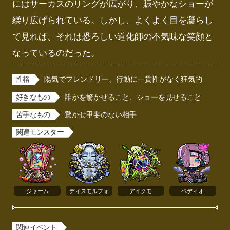
にはサーカスのリングが広がり、賑やかなショーが
繰り広げられている。しかし、よくよく目を凝らし
て見れば、それは恐ろしい道化師の不気味な笑顔と
なっているのだった。
性格
陽気でフレンドリー、行動に一貫性がなく狂気的
好きなもの
誰かを驚かせること、ショーを見せること
苦手なもの
驚かせ甲斐のない相手
関連モンスター
ジャーム
ディスモルフォ
アイクモ
ペディオ
関連イベント