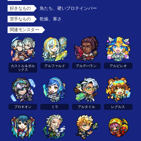
好きなもの
魚たち、硬いプロテインバー
苦手なもの
乾燥、寒さ
関連モンスター
カストル＆ポル
アルファルド
アルデバラン
アルビレオ
ックス
プロキオン
ミラ
アルタイル
レグルス