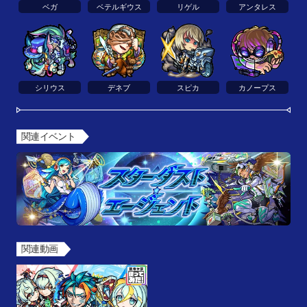
ベガ
ベテルギウス
リゲル
アンタレス
シリウス
デネブ
スピカ
カノープス
関連イベント
関連動画