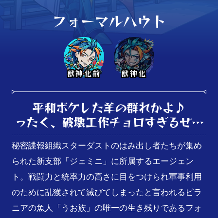
フォーマルハウト
獣神化前
獣神化
平和ボケした羊の群れかよ♪

ったく、破壊工作チョロすぎるぜ…
秘密諜報組織スターダストのはみ出し者たちが集め
られた新支部「ジェミニ」に所属するエージェン
ト。戦闘力と統率力の高さに目をつけられ軍事利用
のために乱獲されて滅びてしまったと言われるピラ
ニアの魚人「うお族」の唯一の生き残りであるフォ