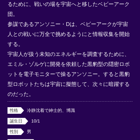
るために、戦いの場を宇宙へと移したベビーアーク
団。

参謀であるアンソニー・Dは、ベビーアークが宇宙
人との戦いに万全で挑めるようにと情報収集を開始
する。

宇宙人が扱う未知のエネルギーを調査するために、
エミル・ゾルゲに開発を依頼した黒豹型の隠密ロボ
ットを電子モニターで操るアンソニー。すると黒豹
型ロボットたちは宇宙に擬態して、次々に暗躍する
のだった。
性格
冷静沈着で紳士的、博識
誕生日
10/1
性別
男