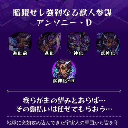
暗躍せし強靭なる獣人参謀 

アンソニー・D
進化前
進化
神化
獣神化
獣神化･改
我らが主の望みとあらば…

その露払いは任せてもらおう…
地球に突如攻め込んできた宇宙人の軍団から皆を守