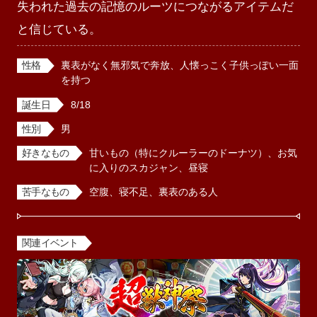
失われた過去の記憶のルーツにつながるアイテムだ
と信じている。
性格
裏表がなく無邪気で奔放、人懐っこく子供っぽい一面
を持つ
誕生日
8/18
性別
男
好きなもの
甘いもの（特にクルーラーのドーナツ）、お気
に入りのスカジャン、昼寝
苦手なもの
空腹、寝不足、裏表のある人
関連イベント