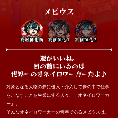
メビウス
真獣神化前
真獣神化1
真獣神化2
運がいいね。

目の前にいるのは

世界一のオネイロワーカーだよ♪
対象となる人物の夢に侵入・介入して夢の中で仕事
をこなすことを生業にする人々、「オネイロワーカ
ー」。

そんなオネイロワーカーの青年であるメビウスは、