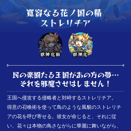
寛容なる花ノ国の精 

ストレリチア
獣神化前
獣神化
民の楽園たる王国があの方の夢…

それを邪魔させはしません！
王国へ侵攻する侵略者と対峙するストレリチア。

得意の召喚術を使って鳥のような風貌のストレリチ
アの花を呼び寄せる。彼女が命じると、それに従
い、花々は本物の鳥さながらに華麗に舞いながら、