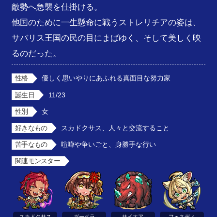
敵勢へ急襲を仕掛ける。

他国のために一生懸命に戦うストレリチアの姿は、
サバリス王国の民の目にまばゆく、そして美しく映
るのだった。
性格
優しく思いやりにあふれる真面目な努力家
誕生日
11/23
性別
女
好きなもの
スカドクサス、人々と交流すること
苦手なもの
喧嘩や争いごと、身勝手な行い
関連モンスター
スカドクサス
ガーベラ
サイオア
フェネディ