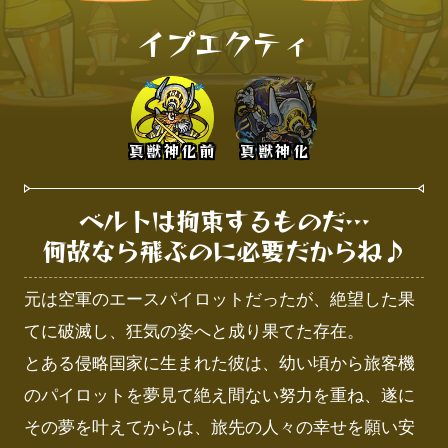
イプエクティ
真獣神化前
真獣神化
ベルトは拘束するものだ…

何故なら飛ぶのに必要だからね♪
元は空軍のエースパイロットだったが、絶望した果
てに破滅し、狂気の姿へと成り果てた存在。

とある侵略国家に生まれた彼は、幼い頃から旅客機
のパイロットを夢見て絶え間ない努力を重ね、遂に
その夢を叶えてからは、旅先の人々の幸せを願い安