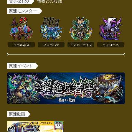
苦手なもの
他者との対話
関連モンスター
コポルネス
プロポバテ
アフェレデイン
キャローネ
関連イベント
関連動画