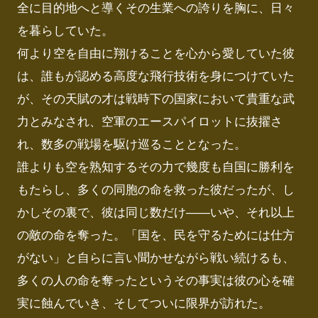
全に目的地へと導くその生業への誇りを胸に、日々
を暮らしていた。

何より空を自由に翔けることを心から愛していた彼
は、誰もが認める高度な飛行技術を身につけていた
が、その天賦の才は戦時下の国家において貴重な武
力とみなされ、空軍のエースパイロットに抜擢さ
れ、数多の戦場を駆け巡ることとなった。

誰よりも空を熟知するその力で幾度も自国に勝利を
もたらし、多くの同胞の命を救った彼だったが、し
かしその裏で、彼は同じ数だけ――いや、それ以上
の敵の命を奪った。「国を、民を守るためには仕方
がない」と自らに言い聞かせながら戦い続けるも、
多くの人の命を奪ったというその事実は彼の心を確
実に蝕んでいき、そしてついに限界が訪れた。
