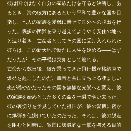
彼は国ではなく自分の家族だけを守ると決断し、あ
るとき、海の彼方にあるという平和で豊かな国を目
指し、七人の家族を愛機に乗せて国外への脱出を行
った。幾多の困難を乗り越えてようやく安住の地へ
と辿り着き、亡命者としてその国に受け入れられた
彼らは、この新天地で新たに人生を始める――はず
だったが、その平穏は突如として崩れる。

亡命から数日後、彼が乗ってきた飛行機が格納庫で
爆発を起こしたのだ。轟音と共に立ち上る凄まじい
炎が穏やかだったその国を無惨な光景へと変え、彼
の家族を始めとした多くの命を一瞬で奪い去った。

彼の裏切りを予見していた祖国が、彼の愛機に密か
に爆弾を仕掛けていたのだった。それは、彼の脱走
を阻むと同時に、敵国に壊滅的な一撃を与える目的