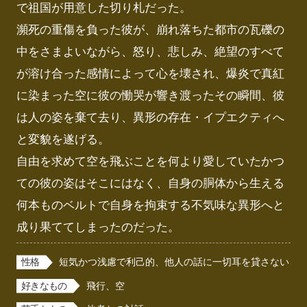
で祖国が用意した切り札だった。

瀕死の重傷を負った彼が、崩れ落ちた都市の瓦礫の
中をさまよいながら、怒り、悲しみ、絶望のすべて
が溶け合った感情によって心を壊され、爆炎で真紅
に染まった空に彼の慟哭が響き渡ったその瞬間、彼
は人の姿を棄て去り、異形の存在・イプエクティへ
と変貌を遂げる。

自由を求めて空を飛ぶことを何より愛していたかつ
ての彼の姿はそこにはなく、自身の胴体から生える
何本ものベルトで自身を拘束する不気味な異形へと
成り果ててしまったのだった。
性格
短気かつ浅慮で利己的、他人の話に一切耳を貸さない
好きなもの
飛行、空