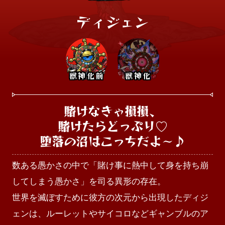
ディジェン
獣神化前
獣神化
賭けなきゃ損損、

賭けたらどっぷり♡

堕落の沼はこっちだよ〜♪
数ある愚かさの中で「賭け事に熱中して身を持ち崩
してしまう愚かさ」を司る異形の存在。

世界を滅ぼすために彼方の次元から出現したディジ
ェンは、ルーレットやサイコロなどギャンブルのア