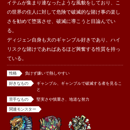
イテムが集まり連なったような風貌をしており、こ
の世界の住人に対して危険で破滅的な賭け事の楽し
さを勧めて堕落させ、破滅に導こうと目論んでい
る。

ディジェン自身も大のギャンブル好きであり、ハイ
リスクな賭けであればあるほど興奮する性質を持っ
ている。
性格
負けず嫌いで熱しやすい
好きなもの
ギャンブル、ギャンブルで破滅する者を見るこ
と
苦手なもの
堅実さや慎重さ、地道な努力
関連モンスター