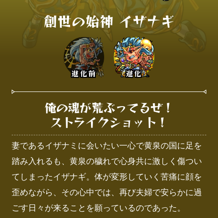
創世の始神 イザナギ
進化前
進化
俺の魂が荒ぶってるぜ！

ストライクショット！
妻であるイザナミに会いたい一心で黄泉の国に足を
踏み入れるも、黄泉の穢れで心身共に激しく傷つい
てしまったイザナギ。体が変形していく苦痛に顔を
歪めながら、その心中では、再び夫婦で安らかに過
ごす日々が来ることを願っているのであった。