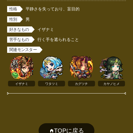
性格
平静さを失っており、盲目的
性別
男
好きなもの
イザナミ
苦手なもの
行く手を遮られること
関連モンスター
イザナミ
ワタツミ
カグツチ
カヤノヒメ
TOPに戻る