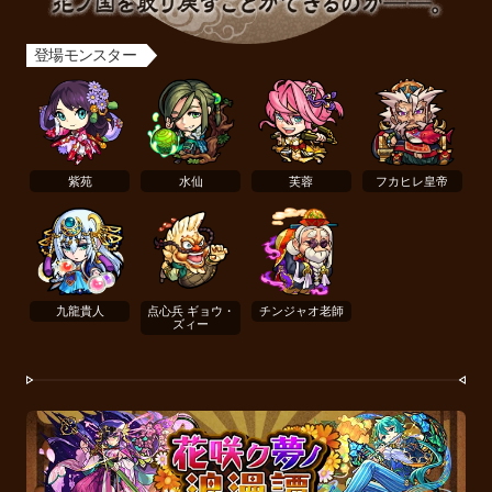
優しい花の香り立ち込める、仙郷の花ノ国。 姫である紫苑は、水仙、芙蓉らと共に、穏やかな日々
登場モンスター
紫苑
水仙
芙蓉
フカヒレ皇帝
九龍貴人
点心兵 ギョウ・
チンジャオ老師
ズィー