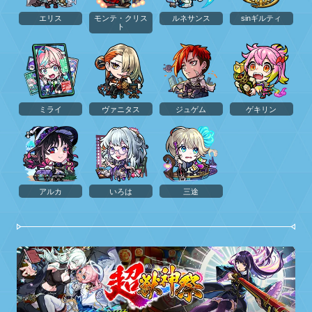
エリス
モンテ・クリス
ルネサンス
sinギルティ
ト
ミライ
ヴァニタス
ジュゲム
ゲキリン
アルカ
いろは
三途