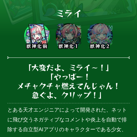
ミライ
獣神化前
獣神化1
獣神化2
「大変だよ、ミライ～！」

「やっばー！

メチャクチャ燃えてんじゃん！

急ぐよ、クリップ！」
とある天才エンジニアによって開発された、ネット
に飛び交うネガティブなコメントや炎上を自動で排
除する自立型AIアプリのキャラクターである少女、