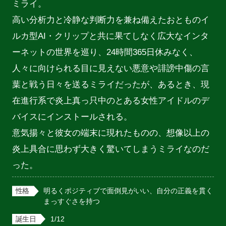
ミライ。

高い分析力と冷静な判断力を兼ね備えたおとものイ
ルカ型AI・クリップと共に果てしなく広大なインタ
ーネットの世界を巡り、24時間365日休みなく、
人々に向けられる目に見えない悪意や誹謗中傷の言
葉と戦う日々を送るミライだったが、あるとき、現
在進行系で炎上真っ只中のとある女性アイドルのデ
バイスにインストールされる。

意気揚々と彼女の端末に現れたものの、想像以上の
炎上具合に思わず大きく驚いてしまうミライなのだ
った。
性格
明るくポジティブで面倒見がいい、自分の正義を貫く
まっすぐさを持つ
誕生日
1/12