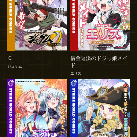
０
借金返済のドジっ娘メイ
ド
ジュゲム
エリス