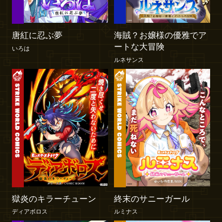
唐紅に忍ぶ夢
海賊？お嬢様の優雅でア
ートな大冒険
いろは
ルネサンス
獄炎のキラーチューン
終末のサニーガール
ディアボロス
ルミナス