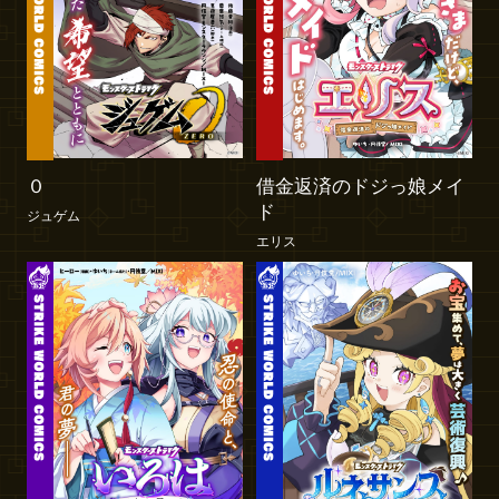
０
借金返済のドジっ娘メイ
ド
ジュゲム
エリス