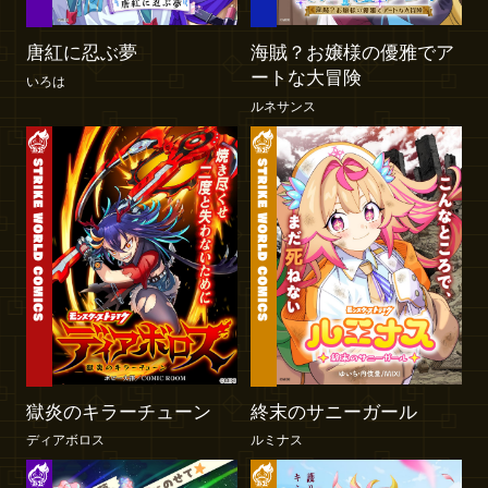
唐紅に忍ぶ夢
海賊？お嬢様の優雅でア
ートな大冒険
いろは
ルネサンス
獄炎のキラーチューン
終末のサニーガール
ディアボロス
ルミナス