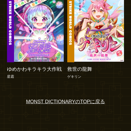
ゆめかわキラキラ大作戦
救世の龍舞
星霜
ゲキリン
MONST DICTIONARYのTOPに戻る