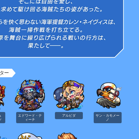
界のどこかにある海。 そこには自由を愛し、宝を求めて駆け回る海賊たちの姿があった。 そんな彼
ター
ュ
エドワード・テ
アルビダ
サン・カモメー
ツ
ィーチ
ノ