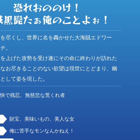
恐れおののけ！

賊黒髭たぁ俺のことよぉ！
りを尽くし、世界に名を轟かせた大海賊エドワー
。

力を上げた攻勢を受け遂にその命に終わりが訪れた
てなお尽きることのない欲望は現世にとどまり、幽
長として姿を現した。
豪快で残忍、無慈悲な荒くれ者
男
財宝、美味いもの、美人な女
俺に苦手なモンなんかねえ！