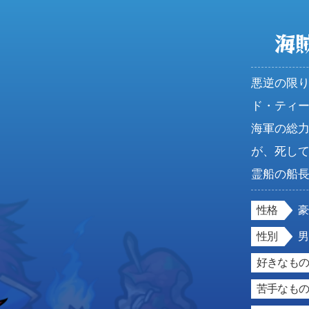
海
悪逆の限
ド・ティーチ
海軍の総
が、死し
霊船の船
性格
性別
好きなもの
苦手なもの