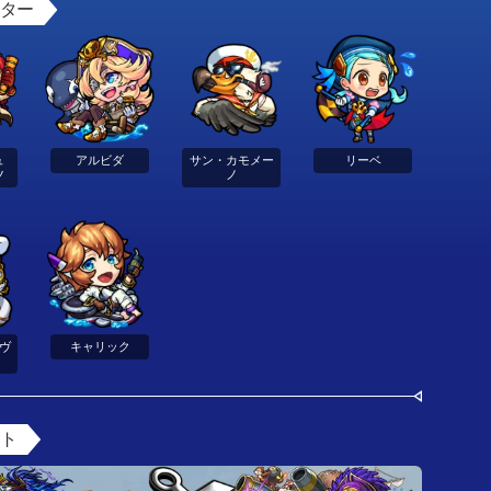
スター
ュ
アルビダ
サン・カモメー
リーベ
ツ
ノ
ヴ
キャリック
ント