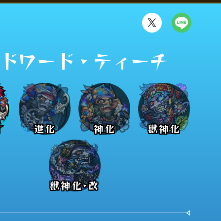
ドワード・ティーチ
前
進化
神化
獣神化
獣神化･改