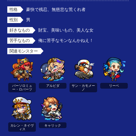
性格
豪快で残忍、無慈悲な荒くれ者
性別
男
好きなもの
財宝、美味いもの、美人な女
苦手なもの
俺に苦手なモンなんかねえ！
関連モンスター
バーソロミュ
アルビダ
サン・カモメー
リーベ
ー・ロバーツ
ノ
カレン・ネイヴ
キャリック
ィス