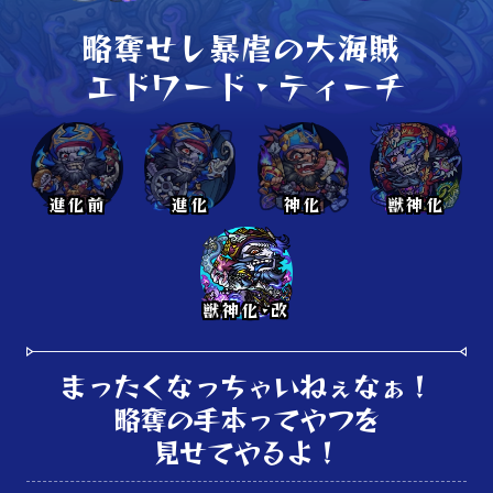
略奪せし暴虐の大海賊 

エドワード・ティーチ
進化前
進化
神化
獣神化
獣神化･改
まったくなっちゃいねぇなぁ！

略奪の手本ってやつを

見せてやるよ！