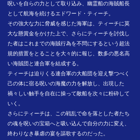
呪いを自らの力として取り込み、幽霊船の海賊船長
として航海を続けるエドワード・ティーチ。

その強大な力に脅威を感じた海軍は、ティーチに莫
大な懸賞金をかけた上で、さらにティーチを討伐し
た者はこれまでの海賊行為を不問にするという超法
規的措置をとることを大々的に報じ、数多の悪名高
い海賊団と連合軍を結成する。

ティーチは迫りくる連合軍の大船団を迎え撃つべく
己の体に宿る呪いの海魔の力を解放し、出現した
禍々しい触手を自在に操って敵船を次々に粉砕して
いく。

さらにティーチは、この戦乱で命を落とした者たち
の魂を呪いの宝箱へと吸い込んで自分の力に変え、
終わりなき暴虐の宴を謳歌するのだった。