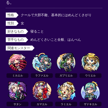
る。
性格
クールで大胆不敵、基本的にはめんどくさがり
性別
女
好きなもの
寝ること
苦手なもの
めんどくさいこと全般、はんぺん
関連モンスター
ミカエル
ラファエル
ガブリエル
ウリエル
サタン
カマエル
ラミエル
ザドキエル