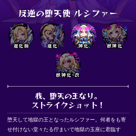
反逆の堕天使 ルシファー
進化前
進化
神化
獣神化
獣神化･改
我、堕天の王なり。

ストライクショット！
堕天して地獄の王となったルシファー。何者をも寄
せ付けない堂々たる佇まいで地獄の玉座に君臨す